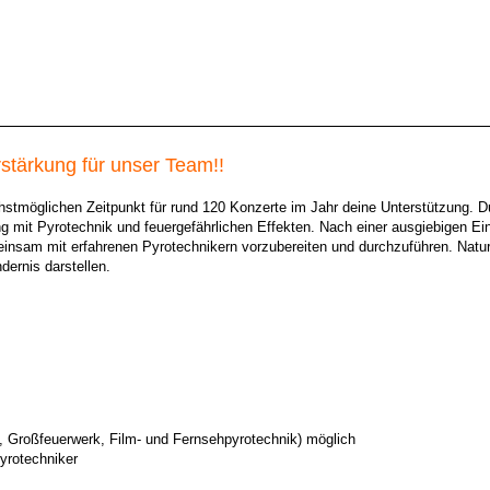
stärkung für unser Team!!
tmöglichen Zeitpunkt für rund 120 Konzerte im Jahr deine Unterstützung. Du 
 mit Pyrotechnik und feuergefährlichen Effekten. Nach einer ausgiebigen Ei
meinsam mit erfahrenen Pyrotechnikern vorzubereiten und durchzuführen. Na
dernis darstellen.
k, Großfeuerwerk, Film- und Fernsehpyrotechnik) möglich
yrotechniker