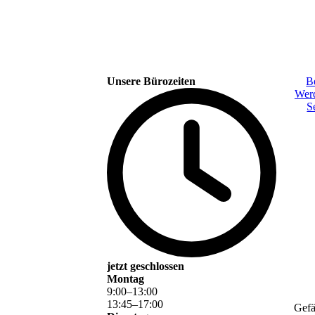
Unsere Bürozeiten
B
Werd
S
jetzt geschlossen
Montag
9
:
00
–
13
:
00
13
:
45
–
17
:
00
Gefä